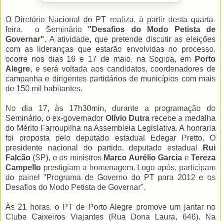
O Diretório Nacional do PT realiza, à partir desta quarta-
feira, o Seminário
"Desafios do Modo Petista de
Governar"
. A atividade, que pretende discutir as eleições
com as lideranças que estarão envolvidas no processo,
ocorre nos dias 16 e 17 de maio, na Sogipa, em
Porto
Alegre
, e será voltada aos candidatos, coordenadores de
campanha e dirigentes partidários de municípios com mais
de 150 mil habitantes.
No dia 17, às 17h30min, durante a programação do
Seminário, o ex-governador
Olívio Dutra
recebe a medalha
do Mérito Farroupilha na Assembleia Legislativa. A honraria
foi proposta pelo deputado estadual Edegar Pretto. O
presidente nacional do partido, deputado estadual
Rui
Falcão
(SP), e os ministros
Marco Aurélio Garcia
e
Tereza
Campello
prestigiam a homenagem. Logo após, participam
do painel "Programa de Governo do PT para 2012 e os
Desafios do Modo Petista de Governar".
Às 21 horas, o PT de Porto Alegre promove um jantar no
Clube Caixeiros Viajantes (Rua Dona Laura, 646). Na