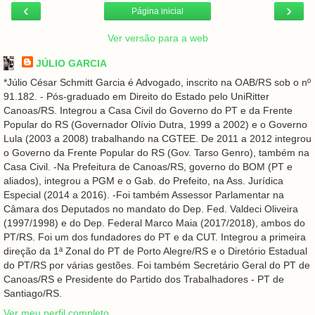
‹
›
Página inicial
Ver versão para a web
JÚLIO GARCIA
*Júlio César Schmitt Garcia é Advogado, inscrito na OAB/RS sob o nº
91.182. - Pós-graduado em Direito do Estado pelo UniRitter
Canoas/RS. Integrou a Casa Civil do Governo do PT e da Frente
Popular do RS (Governador Olívio Dutra, 1999 a 2002) e o Governo
Lula (2003 a 2008) trabalhando na CGTEE. De 2011 a 2012 integrou
o Governo da Frente Popular do RS (Gov. Tarso Genro), também na
Casa Civil. -Na Prefeitura de Canoas/RS, governo do BOM (PT e
aliados), integrou a PGM e o Gab. do Prefeito, na Ass. Jurídica
Especial (2014 a 2016). -Foi também Assessor Parlamentar na
Câmara dos Deputados no mandato do Dep. Fed. Valdeci Oliveira
(1997/1998) e do Dep. Federal Marco Maia (2017/2018), ambos do
PT/RS. Foi um dos fundadores do PT e da CUT. Integrou a primeira
direção da 1ª Zonal do PT de Porto Alegre/RS e o Diretório Estadual
do PT/RS por várias gestões. Foi também Secretário Geral do PT de
Canoas/RS e Presidente do Partido dos Trabalhadores - PT de
Santiago/RS.
Ver meu perfil completo