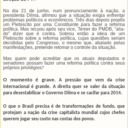
No dia 21 de junho, num pronunciamento à nação, a
presidenta Dilma, afirmou que a situação exigia enfrentar
problemas políticos e econômicos. Três dias depois propôs
um Plebiscito por uma Constituinte para fazer a reforma
política. Mas recuou após seu vice, Temer do PMDB, “alia­
do” dizer que é contra. Sobrou então a ideia de um
Plebiscito sobre a reforma política, cujas questões seriam
de­cididas pelo Congresso, o mesmo que, abala­do pelas
manifestações, pretende retomar o controle da situação.
Mas quem pode acreditar que os atuais depu­tados e
senadores possam fazer uma refor­ma política contra seus
próprios privilégios
?
O momento é grave.
A pressão que vem da crise
internacional é grande. A direita quer se valer da situação
para desestabilizar o Governo Dilma e se cacifar para 2014.
O que o Brasil precisa é de transforma­ções de fundo, que
protejam a nação da crise capitalista mundial cujos chefes
querem jogar seu custo nas costas dos povos.