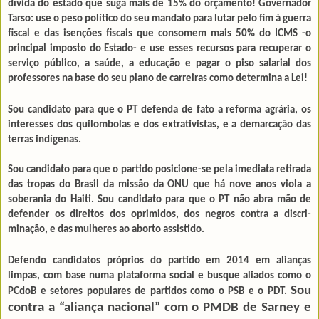
dívida do estado que suga mais de 15% do orçamento! Governador
Tarso: use o peso político do seu mandato para lutar pelo fim à guerra
fiscal e das isenções fiscais que consomem mais 50% do ICMS -o
principal imposto do Estado- e use esses recursos para recuperar o
serviço público, a saúde, a educação e pagar o piso salarial dos
professores na base do seu plano de carreiras como determina a Lei!
Sou candidato para que o PT defenda de fato a reforma agrária, os
interesses dos quilombolas e dos extrativistas, e a demar­cação das
terras indígenas.
Sou candidato para que o partido posicione-se pela imediata retirada
das tropas do Brasil da missão da ONU que há nove anos viola a
soberania do Haiti. Sou candidato para que o PT não abra mão de
defen­der os direitos dos oprimidos, dos negros contra a discri­
minação, e das mulheres ao aborto assistido.
Defendo candidatos próprios do partido em 2014 em alian­ças
limpas, com base numa plataforma social e busque aliados como o
Sou
PCdoB e setores populares de partidos como o PSB e o PDT.
contra a “aliança nacional” com o PMDB de Sarney e