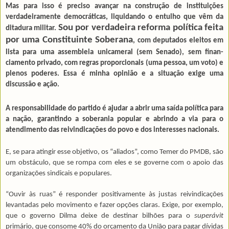
Mas para isso é preciso avançar na construção de instituições
verdadeiramente democráticas, liqui­dando o entulho que vêm da
Sou por verdadeira reforma política feita
ditadura militar.
por uma Constituinte Soberana
, com deputados eleitos em
lista para uma assem­bleia unicameral (sem Senado), sem finan­
ciamento privado, com regras proporcionais (uma pessoa, um voto) e
plenos poderes. Essa é minha opinião e a situação exige uma
discussão e ação.
A responsabilidade do partido é ajudar a abrir uma saída política para
a nação, garantindo a soberania popular e abrindo a via para o
atendimento das reivindicações do povo e dos interesses nacionais.
E, se para atingir esse objetivo, os “aliados”, como Temer do PMDB, são
um obstáculo, que se rompa com eles e se governe com o apoio das
organizações sindicais e populares.
“Ouvir às ruas” é responder positivamente às justas reivindicações
levantadas pelo movimento e fazer opções claras. Exige, por exemplo,
que o governo Dilma deixe de destinar bilhões para o
superávit
primário, que consome 40% do orçamento da União para pagar dívidas