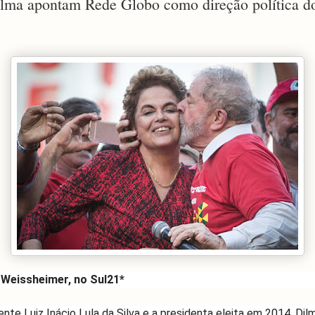
ilma apontam Rede Globo como direção política d
Weissheimer, no Sul21*
nte Luiz Inácio Lula da Silva e a presidenta eleita em 2014, Dil