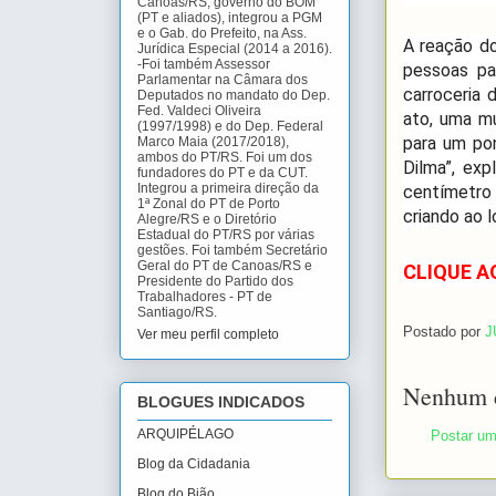
Canoas/RS, governo do BOM
(PT e aliados), integrou a PGM
e o Gab. do Prefeito, na Ass.
A reação do
Jurídica Especial (2014 a 2016).
-Foi também Assessor
pessoas pa
Parlamentar na Câmara dos
carroceria
Deputados no mandato do Dep.
Fed. Valdeci Oliveira
ato, uma mu
(1997/1998) e do Dep. Federal
para um pon
Marco Maia (2017/2018),
ambos do PT/RS. Foi um dos
Dilma”, exp
fundadores do PT e da CUT.
Integrou a primeira direção da
centímetro
1ª Zonal do PT de Porto
criando ao lo
Alegre/RS e o Diretório
Estadual do PT/RS por várias
gestões. Foi também Secretário
Geral do PT de Canoas/RS e
CLIQUE A
Presidente do Partido dos
Trabalhadores - PT de
Santiago/RS.
Postado por
J
Ver meu perfil completo
Nenhum c
BLOGUES INDICADOS
ARQUIPÉLAGO
Postar um
Blog da Cidadania
Blog do Bião