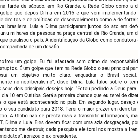
 na tarde de sábado, em Rio Grande, a Rede Globo como a di
o golpe que depôs Dilma em 2016 e que vem implementando
 direitos e de políticas de desenvolvimento como a de forta
aval brasileira. Lula e Dilma participaram juntos do ato em de
euniu milhares de pessoas na praça central de Rio Grande, um d
 que paralisou o país. A identificação da Globo como condutora 
acompanhada de um desafio.
 sofreu um golpe. Eu fui afastada sem crime de responsabili
rruptos. É um golpe que tem na Rede Globo o seu principal part
ui um objetivo muito claro: enquadrar o Brasil social,
nte no neoliberalismo”, disse Dilma. Lula falou sobre o tem
s seus dois principais desejos hoje. “Estou pedindo a Deus para
dia 10 em Curitiba. Será a primeira chance que eu terei de dize
e o que está acontecendo no país. Em segundo lugar, desejo 
o o seu candidato para 2018. Terei o maior prazer em derrotar
bo. A Globo não se presta mais a transmitir informações, m
PT, Dilma e Lula. Eles devem ficar com uma azia desgraçada, po
ntando me destruir, cada pesquisa eleitoral nos mostra a fre
ndidatos”, ironizou o ex-presidente.