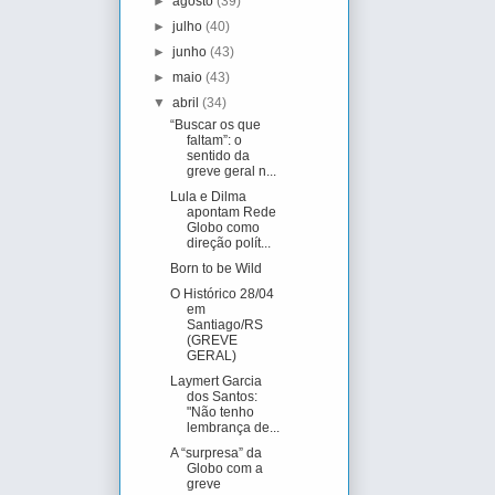
►
agosto
(39)
►
julho
(40)
►
junho
(43)
►
maio
(43)
▼
abril
(34)
“Buscar os que
faltam”: o
sentido da
greve geral n...
Lula e Dilma
apontam Rede
Globo como
direção polít...
Born to be Wild
O Histórico 28/04
em
Santiago/RS
(GREVE
GERAL)
Laymert Garcia
dos Santos:
"Não tenho
lembrança de...
A “surpresa” da
Globo com a
greve