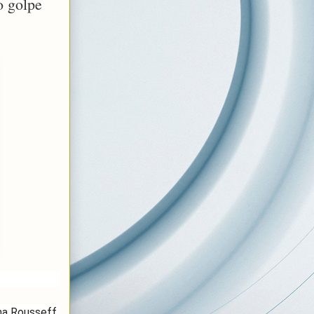
o golpe
ma Rousseff,