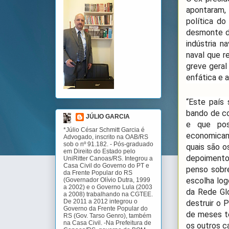
apontaram,
política d
desmonte de
indústria n
naval que r
greve geral
enfática e 
“Este país
bando de co
JÚLIO GARCIA
e que poss
*Júlio César Schmitt Garcia é
economicame
Advogado, inscrito na OAB/RS
sob o nº 91.182. - Pós-graduado
quais são o
em Direito do Estado pelo
depoimento 
UniRitter Canoas/RS. Integrou a
Casa Civil do Governo do PT e
penso sobr
da Frente Popular do RS
escolha log
(Governador Olívio Dutra, 1999
a 2002) e o Governo Lula (2003
da Rede Glo
a 2008) trabalhando na CGTEE.
De 2011 a 2012 integrou o
destruir o 
Governo da Frente Popular do
de meses te
RS (Gov. Tarso Genro), também
na Casa Civil. -Na Prefeitura de
os outros ca