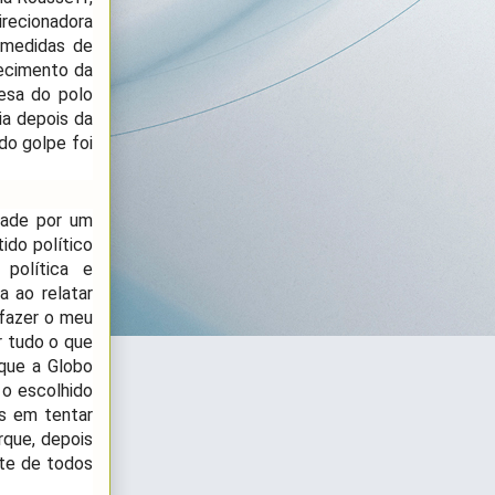
recionadora
 medidas de
lecimento da
fesa do polo
ia depois da
do golpe foi
dade por um
ido político
 política e
a ao relatar
 fazer o meu
r tudo o que
que a Globo
 o escolhido
as em tentar
rque, depois
nte de todos