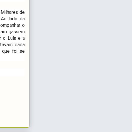
 Milhares de
 Ao lado da
companhar o
 carregassem
r o Lula e a
putavam cada
 que foi se